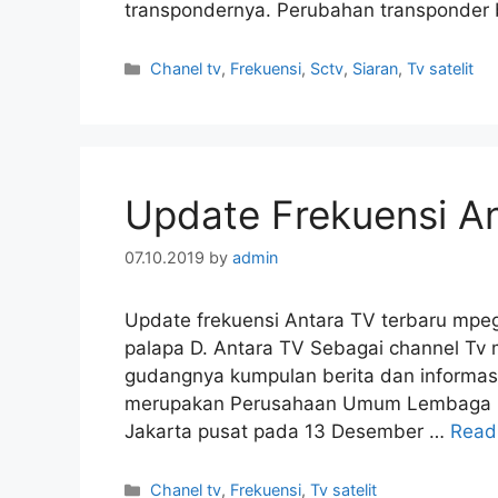
transpondernya. Perubahan transponder
Categories
Chanel tv
,
Frekuensi
,
Sctv
,
Siaran
,
Tv satelit
Update Frekuensi An
07.10.2019
by
admin
Update frekuensi Antara TV terbaru mpeg
palapa D. Antara TV Sebagai channel Tv 
gudangnya kumpulan berita dan informasi t
merupakan Perusahaan Umum Lembaga Kant
Jakarta pusat pada 13 Desember …
Read
Categories
Chanel tv
,
Frekuensi
,
Tv satelit