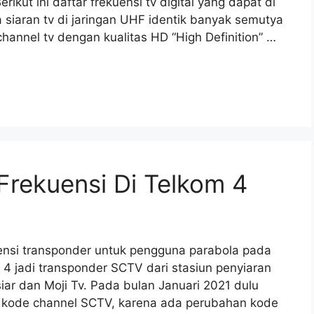
erikut ini daftar frekuensi tv digital yang dapat di
 siaran tv di jaringan UHF identik banyak semutya
channel tv dengan kualitas HD “High Definition” …
rekuensi Di Telkom 4
ensi transponder untuk pengguna parabola pada
 4 jadi transponder SCTV dari stasiun penyiaran
ar dan Moji Tv. Pada bulan Januari 2021 dulu
 kode channel SCTV, karena ada perubahan kode