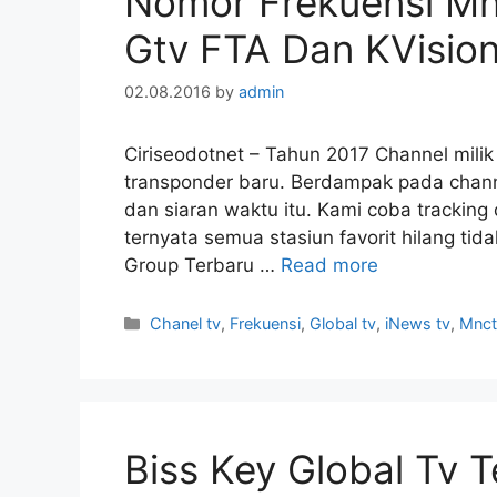
Nomor Frekuensi Mn
Gtv FTA Dan KVisio
02.08.2016
by
admin
Ciriseodotnet – Tahun 2017 Channel mili
transponder baru. Berdampak pada channel
dan siaran waktu itu. Kami coba tracking d
ternyata semua stasiun favorit hilang ti
Group Terbaru …
Read more
Categories
Chanel tv
,
Frekuensi
,
Global tv
,
iNews tv
,
Mnct
Biss Key Global Tv