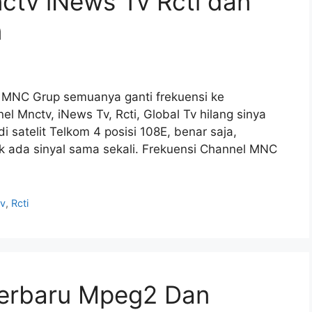
ctv iNews Tv Rcti dan
n
k MNC Grup semuanya ganti frekuensi ke
 Mnctv, iNews Tv, Rcti, Global Tv hilang sinya
i satelit Telkom 4 posisi 108E, benar saja,
dak ada sinyal sama sekali. Frekuensi Channel MNC
v
,
Rcti
 Terbaru Mpeg2 Dan