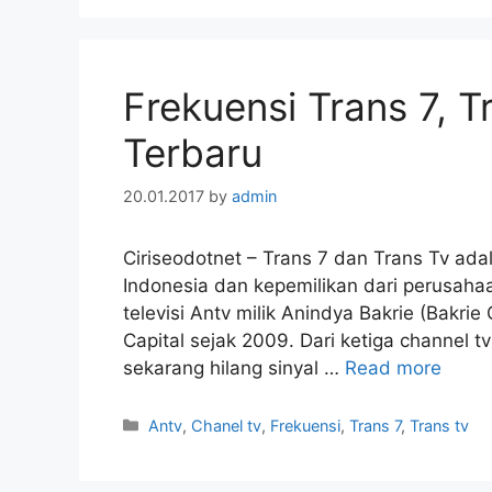
Frekuensi Trans 7, 
Terbaru
20.01.2017
by
admin
Ciriseodotnet – Trans 7 dan Trans Tv ada
Indonesia dan kepemilikan dari perusahaa
televisi Antv milik Anindya Bakrie (Bakrie
Capital sejak 2009. Dari ketiga channel t
sekarang hilang sinyal …
Read more
Categories
Antv
,
Chanel tv
,
Frekuensi
,
Trans 7
,
Trans tv