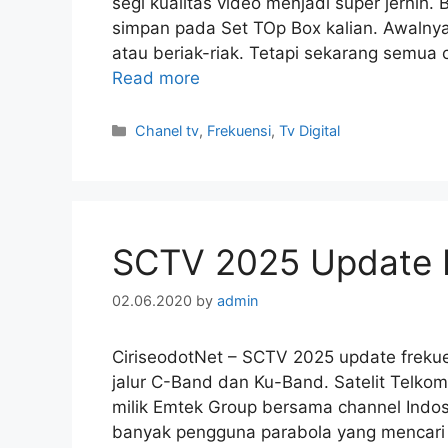
segi kualitas video menjadi super jernih. B
simpan pada Set TOp Box kalian. Awalnya
atau beriak-riak. Tetapi sekarang semua 
Read more
Categories
Chanel tv
,
Frekuensi
,
Tv Digital
SCTV 2025 Update F
02.06.2020
by
admin
CiriseodotNet – SCTV 2025 update freku
jalur C-Band dan Ku-Band. Satelit Telkom
milik Emtek Group bersama channel Indosi
banyak pengguna parabola yang mencari