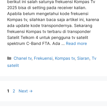
berikut ini salah satunya frekuensi Kompas Tv
2025 bisa di setting pada receiver kalian.
Apabila belum mengetahui kode frekuensi
Kompas tv, silahkan baca saja artikel ini, karena
ada update kode transpondernya. Sekarang
frekuensi Kompas tv terbaru di transponder
Satelit Telkom 4 untuk pengguna tv satelit
spektrum C-Band FTA. Ada …
Read more
Categories
Chanel tv
,
Frekuensi
,
Kompas tv
,
Siaran
,
Tv
satelit
Page
Page
1
2
Next
→