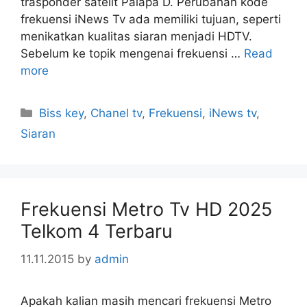
trasponder satelit Palapa D. Perubahan kode
frekuensi iNews Tv ada memiliki tujuan, seperti
menikatkan kualitas siaran menjadi HDTV.
Sebelum ke topik mengenai frekuensi …
Read
more
Categories
Biss key
,
Chanel tv
,
Frekuensi
,
iNews tv
,
Siaran
Frekuensi Metro Tv HD 2025
Telkom 4 Terbaru
11.11.2015
by
admin
Apakah kalian masih mencari frekuensi Metro