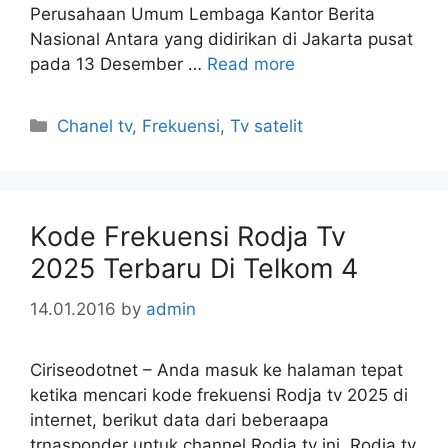
Perusahaan Umum Lembaga Kantor Berita
Nasional Antara yang didirikan di Jakarta pusat
pada 13 Desember …
Read more
Categories
Chanel tv
,
Frekuensi
,
Tv satelit
Kode Frekuensi Rodja Tv
2025 Terbaru Di Telkom 4
14.01.2016
by
admin
Ciriseodotnet – Anda masuk ke halaman tepat
ketika mencari kode frekuensi Rodja tv 2025 di
internet, berikut data dari beberaapa
trnasponder untuk channel Rodja tv ini. Rodja tv