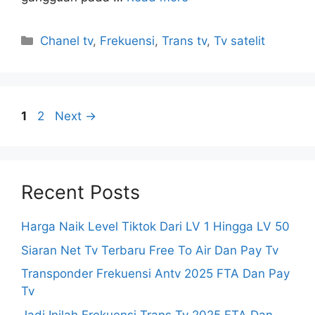
Categories
Chanel tv
,
Frekuensi
,
Trans tv
,
Tv satelit
Page
Page
1
2
Next
→
Recent Posts
Harga Naik Level Tiktok Dari LV 1 Hingga LV 50
Siaran Net Tv Terbaru Free To Air Dan Pay Tv
Transponder Frekuensi Antv 2025 FTA Dan Pay
Tv
Jadi Inilah Frekuensi Trans Tv 2025 FTA Dan